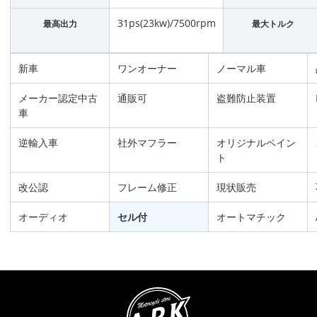
31ps(23kw)/7500rpm
最高出力
最大トルク
新車
ワンオーナー
ノーマル車
メーカー認定中古
通販可
盗難防止装置
車
逆輸入車
社外マフラー
オリジナルペイン
ト
改公認
フレーム修正
現状販売
オーディオ
セル付
オートマチック