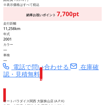
※表示価格はすべて税込
7,700pt
納車お祝いポイント
走行距離
11,258km
年式
2001
カラー
―
車検
―
電話で問い合わせる
在庫確
認・見積無料
Webike会員登録で
ポイントがもらえます
オートパラダイス関西 大阪狭山店 (A.P.K)