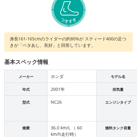
身長161-165cmのライダーの約80%が スティード400の足つ
きが「ベタあし、良好」と回答しています。
基本スペック情報
ホンダ
メーカー
モデル名
2001年
年式
排気量
NC26
型式
エンジンタイプ
36.0 km/L （ 60
燃費
燃料タンク容量
km/h走行時）