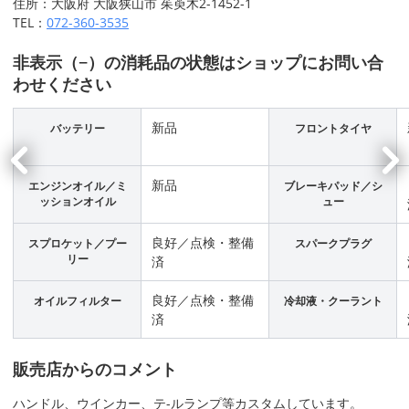
住所：大阪府 大阪狭山市 茱萸木2-1452-1
TEL：
072-360-3535
非表示（−）の消耗品の状態はショップにお問い合
わせください
新品
バッテリー
フロントタイヤ
新品
エンジンオイル／ミ
ブレーキパッド／シ
ッションオイル
ュー
良好／点検・整備
スプロケット／プー
スパークプラグ
リー
済
良好／点検・整備
オイルフィルター
冷却液・クーラント
済
販売店からのコメント
ハンドル、ウインカー、テ-ルランプ等カスタムしています。