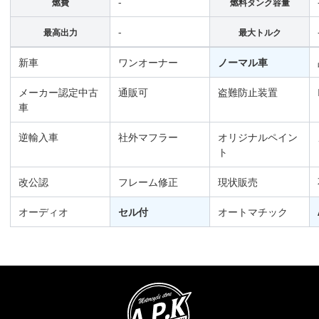
-
燃費
燃料タンク容量
-
最高出力
最大トルク
新車
ワンオーナー
ノーマル車
メーカー認定中古
通販可
盗難防止装置
車
逆輸入車
社外マフラー
オリジナルペイン
ト
改公認
フレーム修正
現状販売
オーディオ
セル付
オートマチック