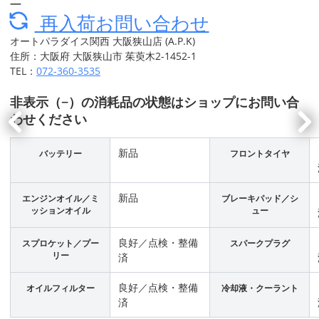
―
再入荷お問い合わせ
オートパラダイス関西 大阪狭山店 (A.P.K)
住所：大阪府 大阪狭山市 茱萸木2-1452-1
TEL：
072-360-3535
非表示（−）の消耗品の状態はショップにお問い合
わせください
新品
バッテリー
フロントタイヤ
新品
エンジンオイル／ミ
ブレーキパッド／シ
ッションオイル
ュー
良好／点検・整備
スプロケット／プー
スパークプラグ
リー
済
良好／点検・整備
オイルフィルター
冷却液・クーラント
済